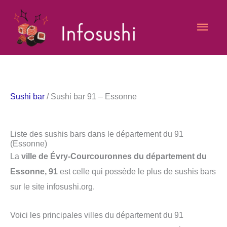
Aller
Men
au
contenu
princ
Sushi bar
/ Sushi bar 91 – Essonne
Liste des sushis bars dans le département du 91
(Essonne)
La
ville de Évry-Courcouronnes du département du
Essonne, 91
est celle qui possède le plus de sushis bars
sur le site infosushi.org.
Voici les principales villes du département du 91