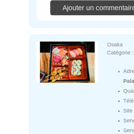
Ajouter un commentaire
Osaka
Catégorie 
Adr
Pal
Quar
Tél
Site
Serv
Serv