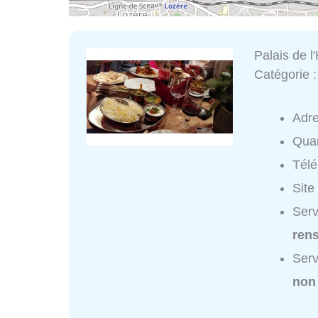
Palais de l
Catégorie 
Adr
Quar
Tél
Site
Serv
ren
Serv
non