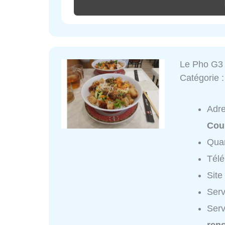
Le Pho G3
Catégorie 
Adr
Cou
Quar
Tél
Site
Serv
Serv