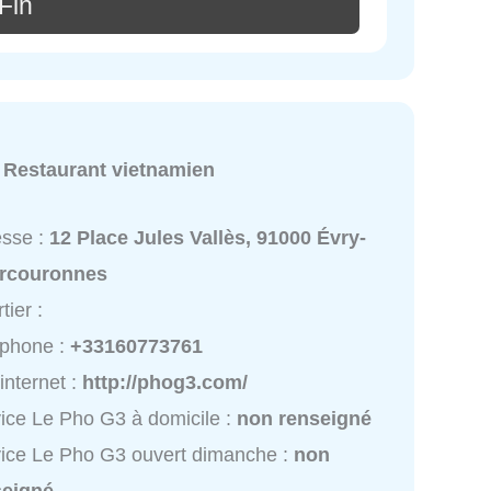
Fin
:
Restaurant vietnamien
esse :
12 Place Jules Vallès, 91000 Évry-
rcouronnes
tier :
éphone :
+33160773761
 internet :
http://phog3.com/
ice Le Pho G3 à domicile :
non renseigné
ice Le Pho G3 ouvert dimanche :
non