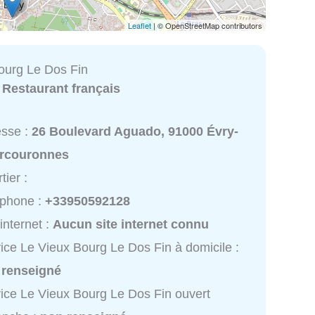
Leaflet
| © OpenStreetMap contributors
ourg Le Dos Fin
:
Restaurant français
esse :
26 Boulevard Aguado, 91000 Évry-
rcouronnes
tier :
éphone :
+33950592128
 internet :
Aucun site internet connu
ice Le Vieux Bourg Le Dos Fin à domicile :
 renseigné
ice Le Vieux Bourg Le Dos Fin ouvert