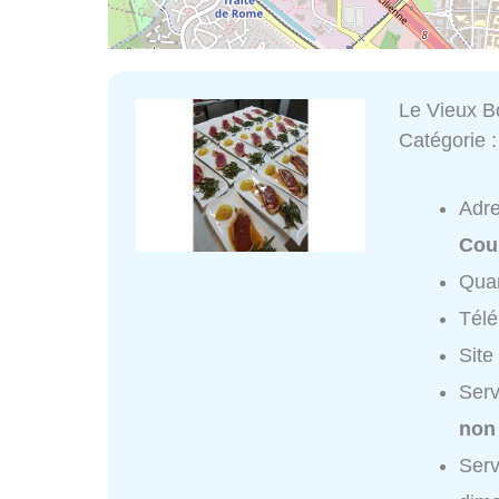
Le Vieux B
Catégorie 
Adr
Cou
Quar
Tél
Site
Serv
non
Serv