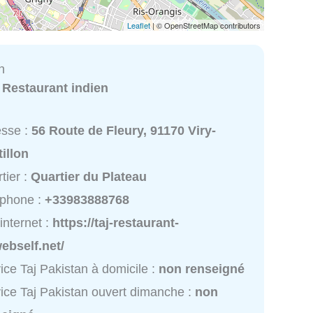
Leaflet
| © OpenStreetMap contributors
n
:
Restaurant indien
esse :
56 Route de Fleury, 91170 Viry-
illon
tier :
Quartier du Plateau
éphone :
+33983888768
 internet :
https://taj-restaurant-
ebself.net/
ice Taj Pakistan à domicile :
non renseigné
ice Taj Pakistan ouvert dimanche :
non