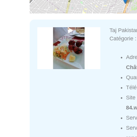
Taj Pakista
Catégorie 
Adr
Chât
Quar
Tél
Site
84.w
Serv
Serv