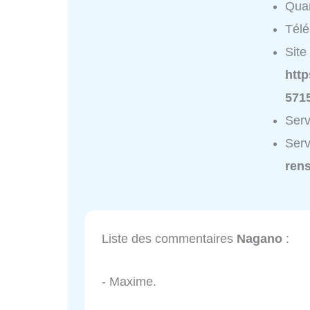
Quar
Tél
Site 
htt
571
Serv
Serv
ren
Liste des commentaires
Nagano
:
- Maxime.