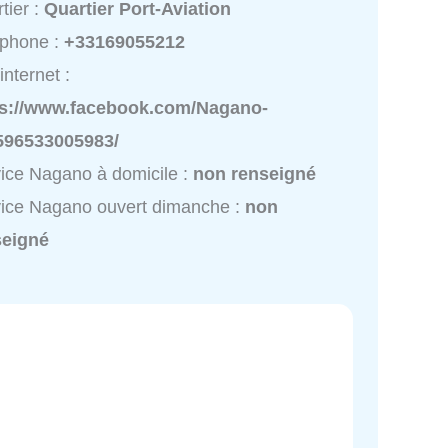
tier :
Quartier Port-Aviation
éphone :
+33169055212
internet :
ps://www.facebook.com/Nagano-
596533005983/
ice Nagano à domicile :
non renseigné
ice Nagano ouvert dimanche :
non
seigné