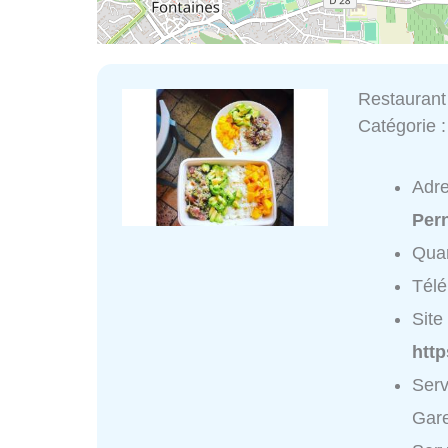
Restaurant
Catégorie 
Adr
Per
Quar
Tél
Site 
htt
Serv
Gare