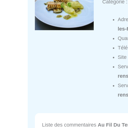
Catégorie 
Adr
les
Quar
Tél
Site
Serv
ren
Serv
ren
Liste des commentaires
Au Fil Du T