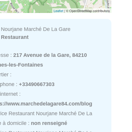
Leaflet
| © OpenStreetMap contributors
 Nourjane Marché De La Gare
:
Restaurant
esse :
217 Avenue de la Gare, 84210
nes-les-Fontaines
tier :
éphone :
+33490667303
internet :
ps://www.marchedelagare84.com/blog
ice Restaurant Nourjane Marché De La
 à domicile :
non renseigné