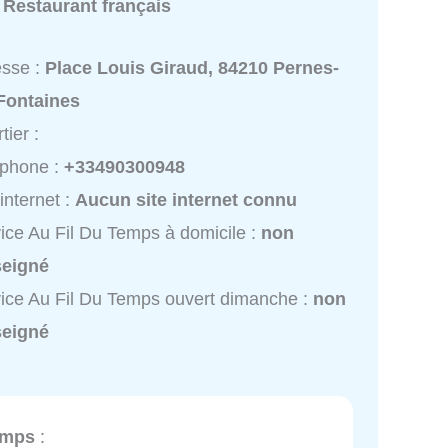
:
Restaurant français
esse :
Place Louis Giraud, 84210 Pernes-
-Fontaines
tier :
éphone :
+33490300948
 internet :
Aucun site internet connu
ice Au Fil Du Temps à domicile :
non
seigné
ice Au Fil Du Temps ouvert dimanche :
non
seigné
emps
: