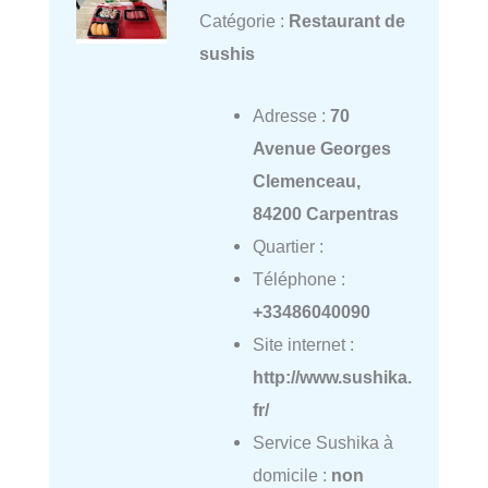
Catégorie :
Restaurant de
sushis
Adresse :
70
Avenue Georges
Clemenceau,
84200 Carpentras
Quartier :
Téléphone :
+33486040090
Site internet :
http://www.sushika.
fr/
Service Sushika à
domicile :
non