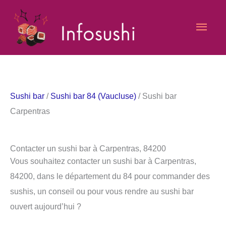
Aller
Men
au
contenu
princ
Sushi bar
/
Sushi bar 84 (Vaucluse)
/ Sushi bar
Carpentras
Contacter un sushi bar à Carpentras, 84200
Vous souhaitez contacter un sushi bar à Carpentras,
84200, dans le département du 84 pour commander des
sushis, un conseil ou pour vous rendre au sushi bar
ouvert aujourd’hui ?