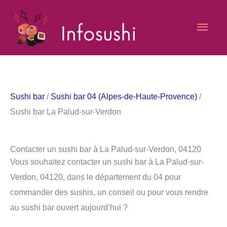
Aller
Men
au
contenu
princ
Sushi bar
/
Sushi bar 04 (Alpes-de-Haute-Provence)
/
Sushi bar La Palud-sur-Verdon
Contacter un sushi bar à La Palud-sur-Verdon, 04120
Vous souhaitez contacter un sushi bar à La Palud-sur-
Verdon, 04120, dans le département du 04 pour
commander des sushis, un conseil ou pour vous rendre
au sushi bar ouvert aujourd’hui ?