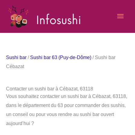
Aller
Men
au
contenu
princ
Sushi bar
/
Sushi bar 63 (Puy-de-Dôme)
/ Sushi bar
Cébazat
Contacter un sushi bar à Cébazat, 63118
Vous souhaitez contacter un sushi bar à Cébazat, 63118,
dans le département du 63 pour commander des sushis,
un conseil ou pour vous rendre au sushi bar ouvert
aujourd’hui ?