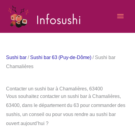
Aller
Men
au
contenu
princ
Sushi bar
/
Sushi bar 63 (Puy-de-Dôme)
/ Sushi bar
Chamalières
Contacter un sushi bar à Chamalières, 63400
Vous souhaitez contacter un sushi bar à Chamalières,
63400, dans le département du 63 pour commander des
sushis, un conseil ou pour vous rendre au sushi bar
ouvert aujourd’hui ?