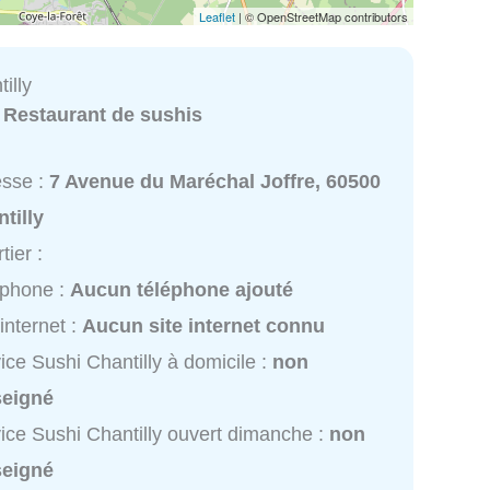
Leaflet
| © OpenStreetMap contributors
illy
:
Restaurant de sushis
esse :
7 Avenue du Maréchal Joffre, 60500
tilly
tier :
éphone :
Aucun téléphone ajouté
 internet :
Aucun site internet connu
ice Sushi Chantilly à domicile :
non
seigné
ice Sushi Chantilly ouvert dimanche :
non
seigné