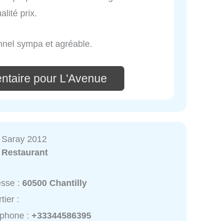
lité prix.
onnel sympa et agréable.
ntaire pour L'Avenue
 Saray 2012
:
Restaurant
esse :
60500 Chantilly
tier :
éphone :
+33344586395