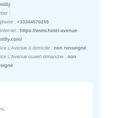
tilly
tier :
éphone :
+33344570255
 internet :
https://www.hotel-avenue-
tilly.com/
ice L'Avenue à domicile :
non renseigné
ice L'Avenue ouvert dimanche :
non
seigné
ns.