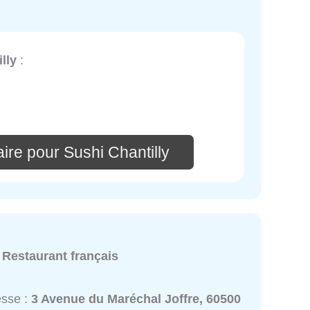
lly
:
ire pour Sushi Chantilly
:
Restaurant français
esse :
3 Avenue du Maréchal Joffre, 60500