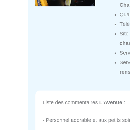
Chan
Quar
Tél
Site
chan
Serv
Serv
ren
Liste des commentaires
L'Avenue
:
- Personnel adorable et aux petits soi