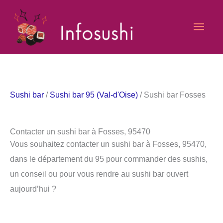
Aller
Men
au
contenu
princ
Sushi bar
/
Sushi bar 95 (Val-d'Oise)
/ Sushi bar Fosses
Contacter un sushi bar à Fosses, 95470
Vous souhaitez contacter un sushi bar à Fosses, 95470,
dans le département du 95 pour commander des sushis,
un conseil ou pour vous rendre au sushi bar ouvert
aujourd’hui ?