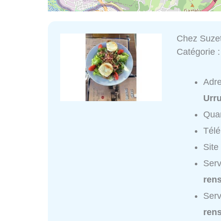
Chez Suze
Catégorie 
Adr
Urr
Quar
Tél
Site
Serv
ren
Serv
ren