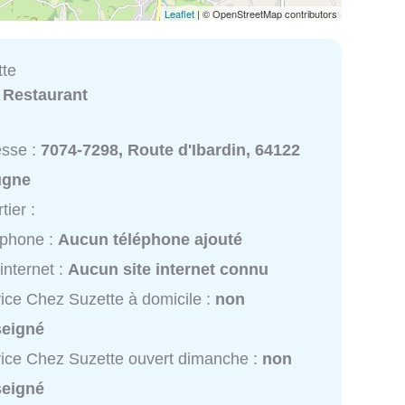
Leaflet
| © OpenStreetMap contributors
tte
:
Restaurant
esse :
7074-7298, Route d'Ibardin, 64122
ugne
tier :
éphone :
Aucun téléphone ajouté
 internet :
Aucun site internet connu
ice Chez Suzette à domicile :
non
seigné
ice Chez Suzette ouvert dimanche :
non
seigné