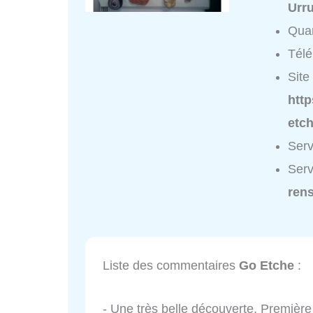
Urr
Quar
Tél
Site 
http
etch
Serv
Serv
ren
Liste des commentaires
Go Etche
:
- Une très belle découverte. Première 