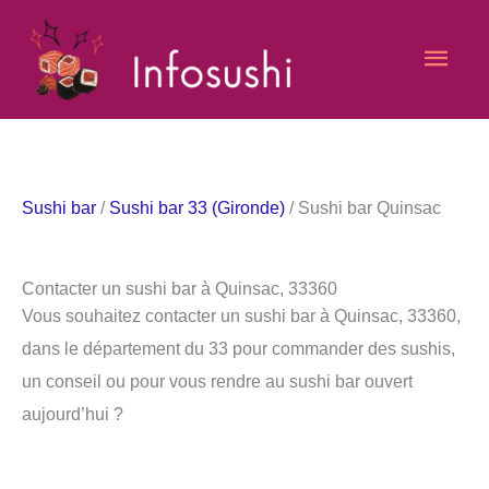
Aller
Men
au
contenu
princ
Sushi bar
/
Sushi bar 33 (Gironde)
/ Sushi bar Quinsac
Contacter un sushi bar à Quinsac, 33360
Vous souhaitez contacter un sushi bar à Quinsac, 33360,
dans le département du 33 pour commander des sushis,
un conseil ou pour vous rendre au sushi bar ouvert
aujourd’hui ?