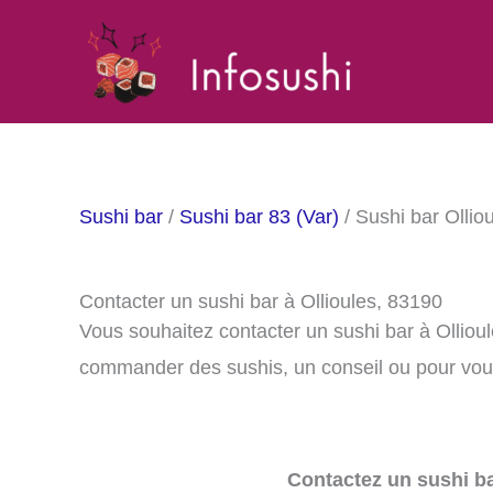
Aller
au
contenu
Sushi bar
/
Sushi bar 83 (Var)
/ Sushi bar Ollio
Contacter un sushi bar à Ollioules, 83190
Vous souhaitez contacter un sushi bar à Olliou
commander des sushis, un conseil ou pour vous
Contactez un sushi ba