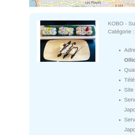
KOBO - Sus
Catégorie 
Adr
Olli
Quar
Tél
Site
Serv
Japo
Serv
Japo