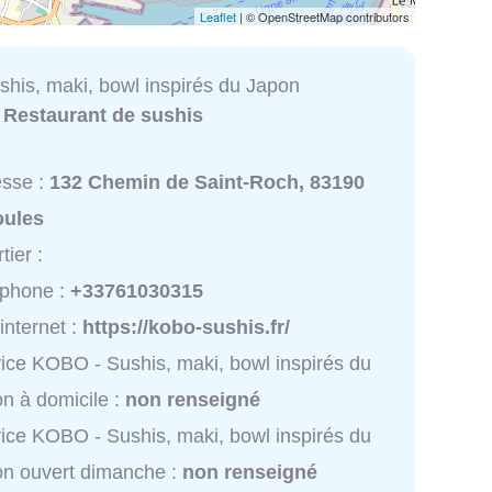
Leaflet
| © OpenStreetMap contributors
his, maki, bowl inspirés du Japon
:
Restaurant de sushis
esse :
132 Chemin de Saint-Roch, 83190
oules
tier :
éphone :
+33761030315
 internet :
https://kobo-sushis.fr/
ice KOBO - Sushis, maki, bowl inspirés du
n à domicile :
non renseigné
ice KOBO - Sushis, maki, bowl inspirés du
n ouvert dimanche :
non renseigné