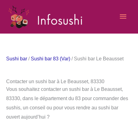
Aller
Men
au
contenu
princ
Sushi bar
/
Sushi bar 83 (Var)
/ Sushi bar Le Beausset
Contacter un sushi bar à Le Beausset, 83330
Vous souhaitez contacter un sushi bar à Le Beausset,
83330, dans le département du 83 pour commander des
sushis, un conseil ou pour vous rendre au sushi bar
ouvert aujourd’hui ?