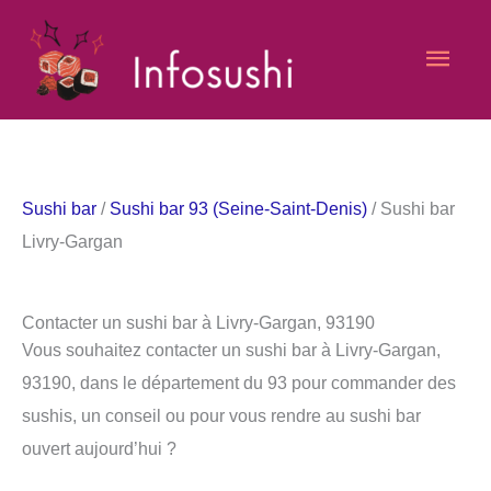
Aller
Men
au
contenu
princ
Sushi bar
/
Sushi bar 93 (Seine-Saint-Denis)
/ Sushi bar
Livry-Gargan
Contacter un sushi bar à Livry-Gargan, 93190
Vous souhaitez contacter un sushi bar à Livry-Gargan,
93190, dans le département du 93 pour commander des
sushis, un conseil ou pour vous rendre au sushi bar
ouvert aujourd’hui ?