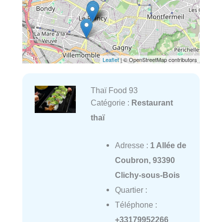
Leaflet
| © OpenStreetMap contributors
Thaï Food 93
Catégorie :
Restaurant
thaï
Adresse :
1 Allée de
Coubron, 93390
Clichy-sous-Bois
Quartier :
Téléphone :
+33179952266