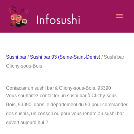
Aller
Men
au
contenu
princ
Sushi bar
/
Sushi bar 93 (Seine-Saint-Denis)
/ Sushi bar
Clichy-sous-Bois
Contacter un sushi bar à Clichy-sous-Bois, 93390
Vous souhaitez contacter un sushi bar à Clichy-sous-
Bois, 93390, dans le département du 93 pour commander
des sushis, un conseil ou pour vous rendre au sushi bar
ouvert aujourd’hui ?