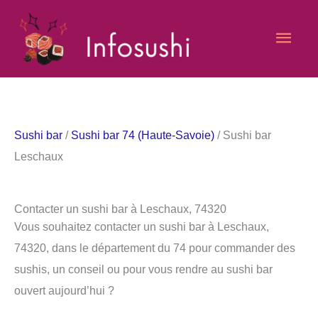
Aller
Men
au
contenu
princ
Sushi bar
/
Sushi bar 74 (Haute-Savoie)
/ Sushi bar
Leschaux
Contacter un sushi bar à Leschaux, 74320
Vous souhaitez contacter un sushi bar à Leschaux,
74320, dans le département du 74 pour commander des
sushis, un conseil ou pour vous rendre au sushi bar
ouvert aujourd’hui ?