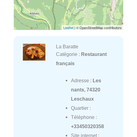
Leaflet
| © OpenStreetMap contributors
La Baratte
Catégorie :
Restaurant
français
Adresse :
Les
nants, 74320
Leschaux
Quartier :
Téléphone :
+33450320358
Site internet :