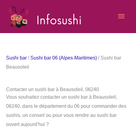
Aller
Men
au
contenu
princ
Sushi bar
/
Sushi bar 06 (Alpes-Maritimes)
/ Sushi bar
Beausoleil
Contacter un sushi bar à Beausoleil, 06240
Vous souhaitez contacter un sushi bar à Beausoleil,
06240, dans le département du 06 pour commander des
sushis, un conseil ou pour vous rendre au sushi bar
ouvert aujourd’hui ?