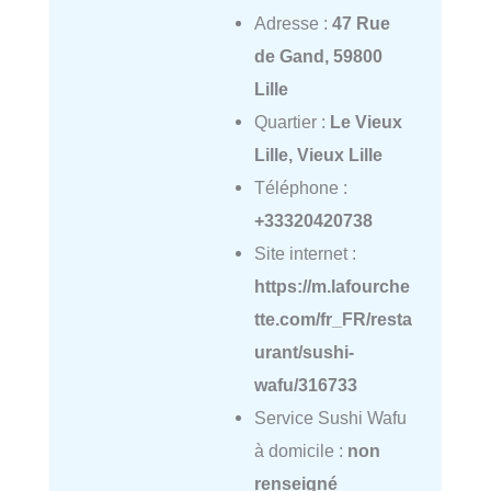
Adresse :
47 Rue
de Gand, 59800
Lille
Quartier :
Le Vieux
Lille, Vieux Lille
Téléphone :
+33320420738
Site internet :
https://m.lafourche
tte.com/fr_FR/resta
urant/sushi-
wafu/316733
Service Sushi Wafu
à domicile :
non
renseigné