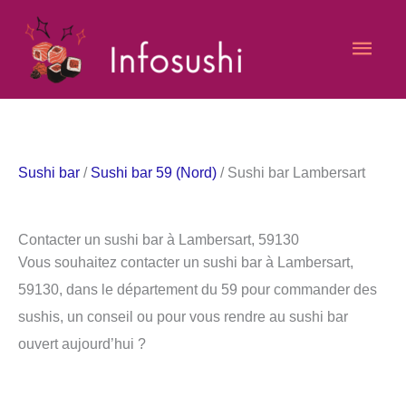
Aller
Men
au
contenu
princ
Sushi bar
/
Sushi bar 59 (Nord)
/ Sushi bar Lambersart
Contacter un sushi bar à Lambersart, 59130
Vous souhaitez contacter un sushi bar à Lambersart,
59130, dans le département du 59 pour commander des
sushis, un conseil ou pour vous rendre au sushi bar
ouvert aujourd’hui ?