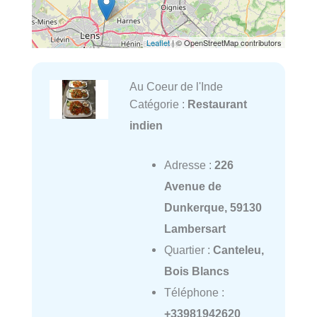
Leaflet
| © OpenStreetMap contributors
Au Coeur de l'Inde
Catégorie :
Restaurant
indien
Adresse :
226
Avenue de
Dunkerque, 59130
Lambersart
Quartier :
Canteleu,
Bois Blancs
Téléphone :
+33981942620