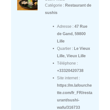
Catégorie :
Restaurant de
sushis
Adresse :
47 Rue
de Gand, 59800
Lille
Quartier :
Le Vieux
Lille, Vieux Lille
Téléphone :
+33320420738
Site internet :
https://m.lafourche
tte.com/fr_FR/resta
urant/sushi-
wafu/316733