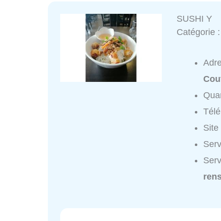
SUSHI Y
Catégorie 
Adr
Cout
Quar
Tél
Site
Serv
Serv
ren