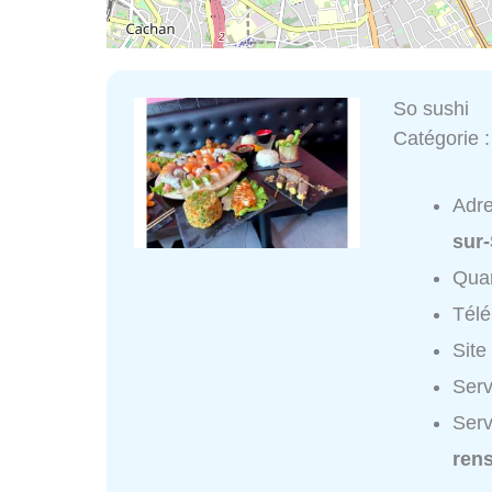
So sushi
Catégorie 
Adr
sur
Quar
Tél
Site
Serv
Serv
ren