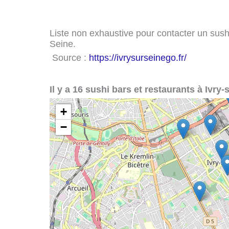
Liste non exhaustive pour contacter un sushi 
Seine.
Source :
https://ivrysurseinego.fr/
Il y a 16 sushi bars et restaurants à Ivry-
+
−