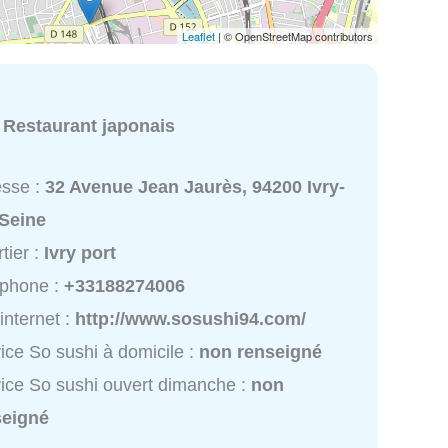
Leaflet
| © OpenStreetMap contributors
:
Restaurant japonais
esse :
32 Avenue Jean Jaurès, 94200 Ivry-
-Seine
tier :
Ivry port
éphone :
+33188274006
 internet :
http://www.sosushi94.com/
ice So sushi à domicile :
non renseigné
ice So sushi ouvert dimanche :
non
seigné