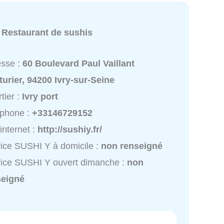
:
Restaurant de sushis
esse :
60 Boulevard Paul Vaillant
urier, 94200 Ivry-sur-Seine
tier :
Ivry port
éphone :
+33146729152
 internet :
http://sushiy.fr/
ice SUSHI Y à domicile :
non renseigné
ice SUSHI Y ouvert dimanche :
non
seigné