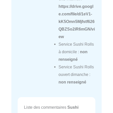
https://drive.googl
e.com/file/d/1eV1-
kK5Omn5Mjfstf626
QBZSo2iR6mGN/vi
ew
Service Sushi Rolls
à domicile :
non
renseigné
Service Sushi Rolls
ouvert dimanche :
non renseigné
Liste des commentaires
Sushi