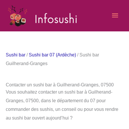
Aller
Men
au
contenu
princ
Sushi bar
/
Sushi bar 07 (Ardèche)
/ Sushi bar
Guilherand-Granges
Contacter un sushi bar à Guilherand-Granges, 07500
Vous souhaitez contacter un sushi bar à Guilherand-
Granges, 07500, dans le département du 07 pour
commander des sushis, un conseil ou pour vous rendre
au sushi bar ouvert aujourd’hui ?