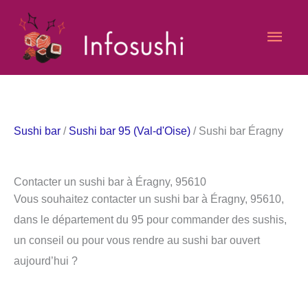
Aller
Men
au
contenu
princ
Sushi bar
/
Sushi bar 95 (Val-d'Oise)
/ Sushi bar Éragny
Contacter un sushi bar à Éragny, 95610
Vous souhaitez contacter un sushi bar à Éragny, 95610,
dans le département du 95 pour commander des sushis,
un conseil ou pour vous rendre au sushi bar ouvert
aujourd’hui ?