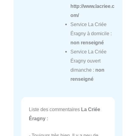
http://www.lacriee.c
om/
Service La Criée
Éragny à domicile :
non renseigné
Service La Criée
Éragny ouvert
dimanche :
non
renseigné
Liste des commentaires
La Criée
Éragny
:
- Toujours très bien. Il y a peu de