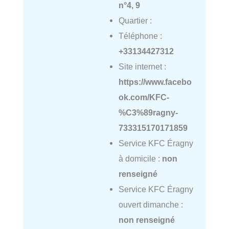
n°4, 9
Quartier :
Téléphone :
+33134427312
Site internet :
https://www.facebo
ok.com/KFC-
%C3%89ragny-
733315170171859
Service KFC Éragny
à domicile :
non
renseigné
Service KFC Éragny
ouvert dimanche :
non renseigné