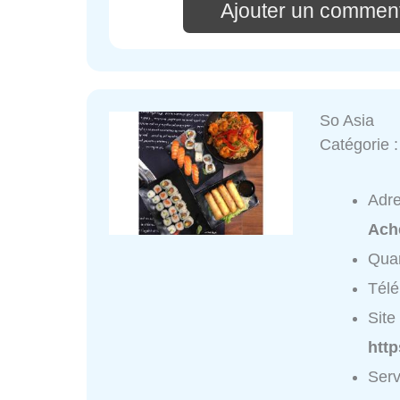
Ajouter un comment
So Asia
Catégorie 
Adr
Ach
Quar
Tél
Site 
htt
Serv