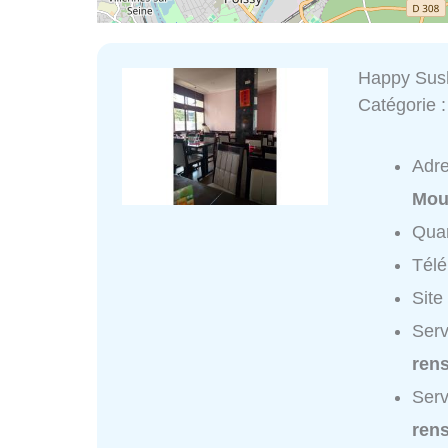
Happy Sus
Catégorie 
Adr
Mou
Quar
Tél
Site
Serv
ren
Serv
ren