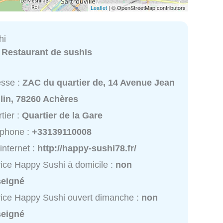
Leaflet
| © OpenStreetMap contributors
hi
:
Restaurant de sushis
esse :
ZAC du quartier de, 14 Avenue Jean
lin, 78260 Achères
tier :
Quartier de la Gare
éphone :
+33139110008
 internet :
http://happy-sushi78.fr/
ice Happy Sushi à domicile :
non
seigné
ice Happy Sushi ouvert dimanche :
non
seigné