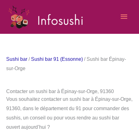
Aller
Men
au
contenu
princ
Sushi bar
/
Sushi bar 91 (Essonne)
/ Sushi bar Épinay-
sur-Orge
Contacter un sushi bar à Épinay-sur-Orge, 91360
Vous souhaitez contacter un sushi bar à Épinay-sur-Orge,
91360, dans le département du 91 pour commander des
sushis, un conseil ou pour vous rendre au sushi bar
ouvert aujourd’hui ?