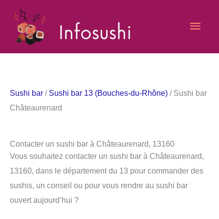
Aller
Men
au
contenu
princ
Sushi bar
/
Sushi bar 13 (Bouches-du-Rhône)
/ Sushi bar
Châteaurenard
Contacter un sushi bar à Châteaurenard, 13160
Vous souhaitez contacter un sushi bar à Châteaurenard,
13160, dans le département du 13 pour commander des
sushis, un conseil ou pour vous rendre au sushi bar
ouvert aujourd’hui ?