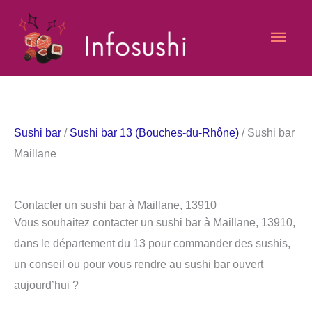
Aller
Men
au
contenu
princ
Sushi bar
/
Sushi bar 13 (Bouches-du-Rhône)
/ Sushi bar
Maillane
Contacter un sushi bar à Maillane, 13910
Vous souhaitez contacter un sushi bar à Maillane, 13910,
dans le département du 13 pour commander des sushis,
un conseil ou pour vous rendre au sushi bar ouvert
aujourd’hui ?