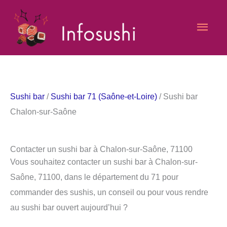
Aller
Men
au
contenu
princ
Sushi bar
/
Sushi bar 71 (Saône-et-Loire)
/ Sushi bar
Chalon-sur-Saône
Contacter un sushi bar à Chalon-sur-Saône, 71100
Vous souhaitez contacter un sushi bar à Chalon-sur-
Saône, 71100, dans le département du 71 pour
commander des sushis, un conseil ou pour vous rendre
au sushi bar ouvert aujourd’hui ?