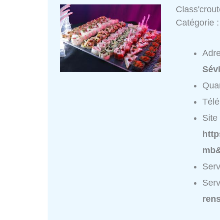
Class'crou
Catégorie 
Adr
Sév
Quar
Tél
Site 
htt
mb&
Serv
Serv
ren