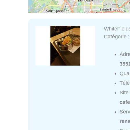
WhiteField
Catégorie 
Adr
355
Quar
Tél
Site
caf
Serv
ren