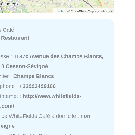
Leaflet
| © OpenStreetMap contributors
s Café
:
Restaurant
esse :
1137c Avenue des Champs Blancs,
10 Cesson-Sévigné
tier :
Champs Blancs
éphone :
+33223429186
 internet :
http://www.whitefields-
e.com/
ice WhiteFields Café à domicile :
non
seigné