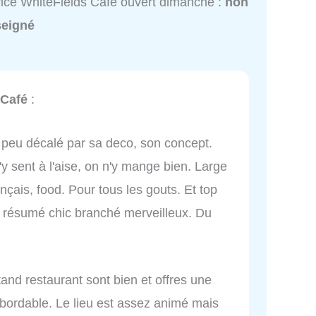
ice WhiteFields Café ouvert dimanche :
non
seigné
 Café
:
 peu décalé par sa deco, son concept.
y sent à l'aise, on n'y mange bien. Large
ançais, food. Pour tous les gouts. Et top
n résumé chic branché merveilleux. Du
and restaurant sont bien et offres une
abordable. Le lieu est assez animé mais