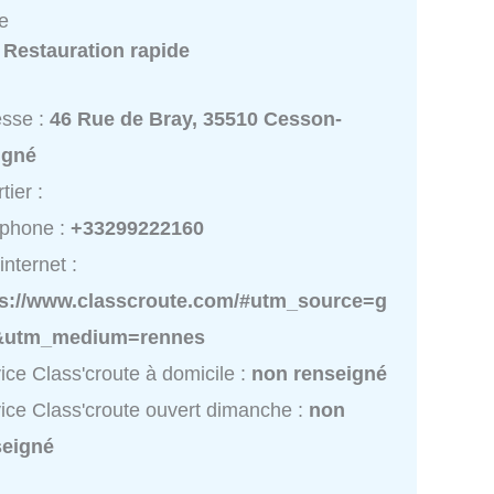
te
:
Restauration rapide
esse :
46 Rue de Bray, 35510 Cesson-
igné
tier :
éphone :
+33299222160
internet :
ps://www.classcroute.com/#utm_source=g
utm_medium=rennes
ice Class'croute à domicile :
non renseigné
ice Class'croute ouvert dimanche :
non
seigné