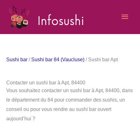
Aller
Men
au
contenu
princ
Sushi bar
/
Sushi bar 84 (Vaucluse)
/ Sushi bar Apt
Contacter un sushi bar à Apt, 84400
Vous souhaitez contacter un sushi bar à Apt, 84400, dans
le département du 84 pour commander des sushis, un
conseil ou pour vous rendre au sushi bar ouvert
aujourd’hui ?