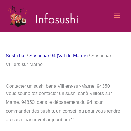
Aller
Men
au
contenu
princ
Sushi bar
/
Sushi bar 94 (Val-de-Marne)
/ Sushi bar
Villiers-sur-Marne
Contacter un sushi bar à Villiers-sur-Marne, 94350
Vous souhaitez contacter un sushi bar à Villiers-sur-
Marne, 94350, dans le département du 94 pour
commander des sushis, un conseil ou pour vous rendre
au sushi bar ouvert aujourd’hui ?