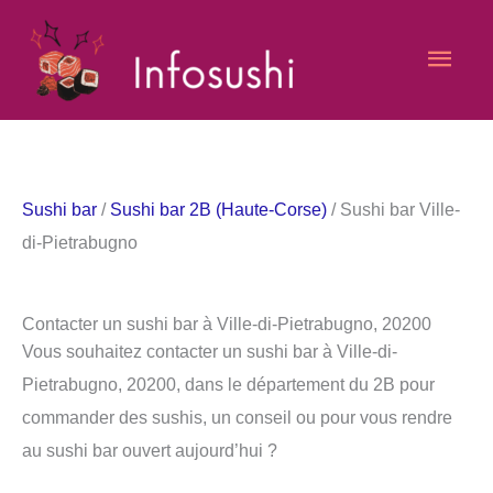
Aller
Men
au
contenu
princ
Sushi bar
/
Sushi bar 2B (Haute-Corse)
/ Sushi bar Ville-
di-Pietrabugno
Contacter un sushi bar à Ville-di-Pietrabugno, 20200
Vous souhaitez contacter un sushi bar à Ville-di-
Pietrabugno, 20200, dans le département du 2B pour
commander des sushis, un conseil ou pour vous rendre
au sushi bar ouvert aujourd’hui ?