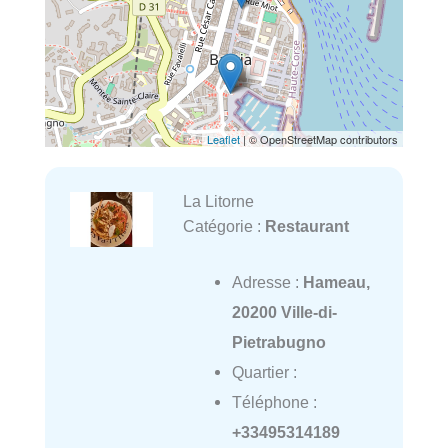
Leaflet
| © OpenStreetMap contributors
La Litorne
Catégorie :
Restaurant
Adresse :
Hameau,
20200 Ville-di-
Pietrabugno
Quartier :
Téléphone :
+33495314189