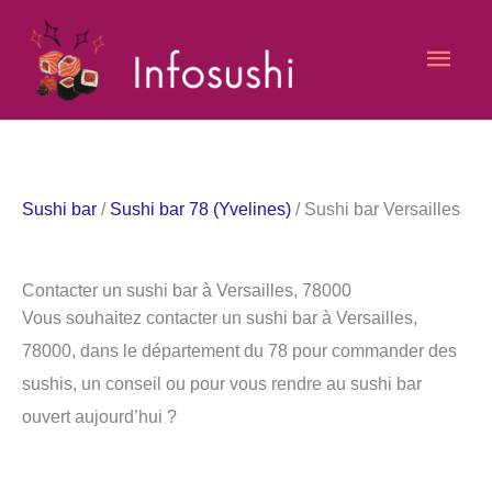
Aller
Men
au
contenu
princ
Sushi bar
/
Sushi bar 78 (Yvelines)
/ Sushi bar Versailles
Contacter un sushi bar à Versailles, 78000
Vous souhaitez contacter un sushi bar à Versailles,
78000, dans le département du 78 pour commander des
sushis, un conseil ou pour vous rendre au sushi bar
ouvert aujourd’hui ?