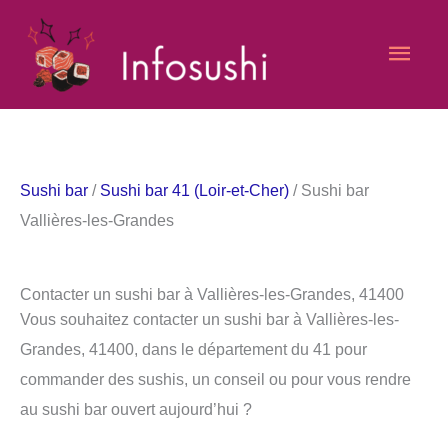
Aller
Men
au
contenu
princ
Sushi bar
/
Sushi bar 41 (Loir-et-Cher)
/ Sushi bar
Vallières-les-Grandes
Contacter un sushi bar à Vallières-les-Grandes, 41400
Vous souhaitez contacter un sushi bar à Vallières-les-
Grandes, 41400, dans le département du 41 pour
commander des sushis, un conseil ou pour vous rendre
au sushi bar ouvert aujourd’hui ?