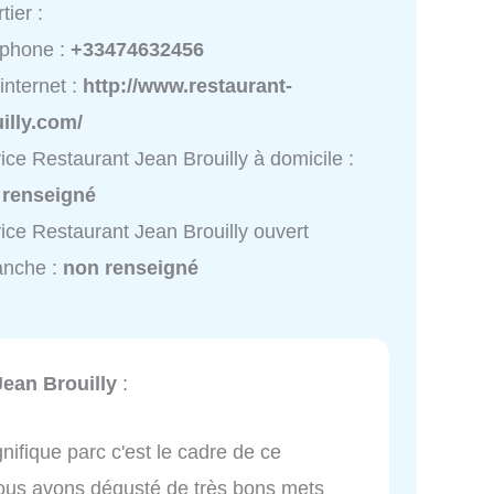
tier :
éphone :
+33474632456
 internet :
http://www.restaurant-
illy.com/
ice Restaurant Jean Brouilly à domicile :
 renseigné
ice Restaurant Jean Brouilly ouvert
anche :
non renseigné
ean Brouilly
:
nifique parc c'est le cadre de ce
 nous avons dégusté de très bons mets