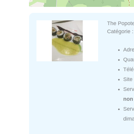
The Popote
Catégorie 
Adr
Quar
Tél
Site
Serv
non
Serv
dim