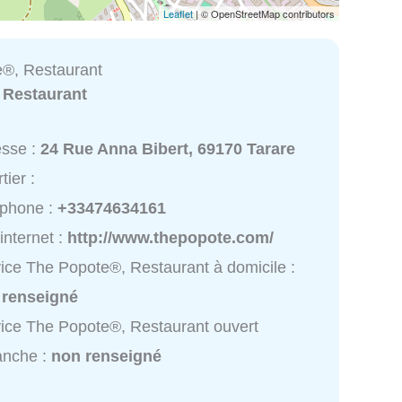
Leaflet
| © OpenStreetMap contributors
®, Restaurant
:
Restaurant
esse :
24 Rue Anna Bibert, 69170 Tarare
tier :
éphone :
+33474634161
 internet :
http://www.thepopote.com/
ice The Popote®, Restaurant à domicile :
 renseigné
ice The Popote®, Restaurant ouvert
anche :
non renseigné