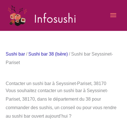
Aller
Men
au
contenu
princ
Sushi bar
/
Sushi bar 38 (Isère)
/ Sushi bar Seyssinet-
Pariset
Contacter un sushi bar à Seyssinet-Pariset, 38170
Vous souhaitez contacter un sushi bar à Seyssinet-
Pariset, 38170, dans le département du 38 pour
commander des sushis, un conseil ou pour vous rendre
au sushi bar ouvert aujourd’hui ?