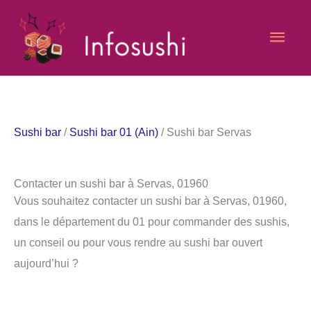
Aller
Men
au
contenu
princ
Sushi bar
/
Sushi bar 01 (Ain)
/ Sushi bar Servas
Contacter un sushi bar à Servas, 01960
Vous souhaitez contacter un sushi bar à Servas, 01960,
dans le département du 01 pour commander des sushis,
un conseil ou pour vous rendre au sushi bar ouvert
aujourd’hui ?