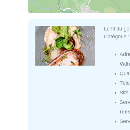
Le fil du go
Catégorie 
Adr
Vall
Quar
Tél
Site
Serv
ren
Serv