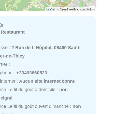
Leaflet
| © OpenStreetMap contributors
ût
:
Restaurant
esse :
2 Rue de L Hôpital, 06460 Saint-
ier-de-Thiey
tier :
éphone :
+33493660523
 internet :
Aucun site internet connu
ice Le fil du goût à domicile :
non
seigné
ice Le fil du goût ouvert dimanche :
non