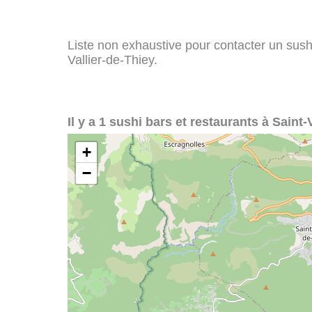
Liste non exhaustive pour contacter un sushi 
Vallier-de-Thiey.
Il y a 1 sushi bars et restaurants à Saint-
+
−