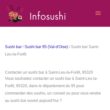
Aller
Men
au
contenu
princ
Sushi bar
/
Sushi bar 95 (Val-d'Oise)
/ Sushi bar Saint-
Leu-la-Forêt
Contacter un sushi bar à Saint-Leu-la-Forêt, 95320
Vous souhaitez contacter un sushi bar à Saint-Leu-la-
Forêt, 95320, dans le département du 95 pour
commander des sushis, un conseil ou pour vous rendre
au sushi bar ouvert aujourd’hui ?