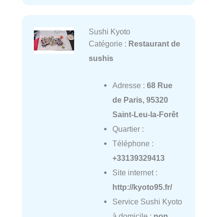
Sushi Kyoto
Catégorie :
Restaurant de
sushis
Adresse :
68 Rue
de Paris, 95320
Saint-Leu-la-Forêt
Quartier :
Téléphone :
+33139329413
Site internet :
http://kyoto95.fr/
Service Sushi Kyoto
à domicile :
non