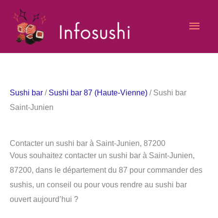
Aller
Men
au
contenu
princ
Sushi bar
/
Sushi bar 87 (Haute-Vienne)
/ Sushi bar
Saint-Junien
Contacter un sushi bar à Saint-Junien, 87200
Vous souhaitez contacter un sushi bar à Saint-Junien,
87200, dans le département du 87 pour commander des
sushis, un conseil ou pour vous rendre au sushi bar
ouvert aujourd’hui ?