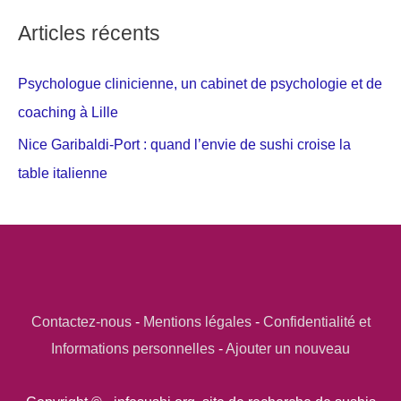
Articles récents
Psychologue clinicienne, un cabinet de psychologie et de
coaching à Lille
Nice Garibaldi-Port : quand l’envie de sushi croise la
table italienne
Contactez-nous
-
Mentions légales
-
Confidentialité et
Informations personnelles
-
Ajouter un nouveau