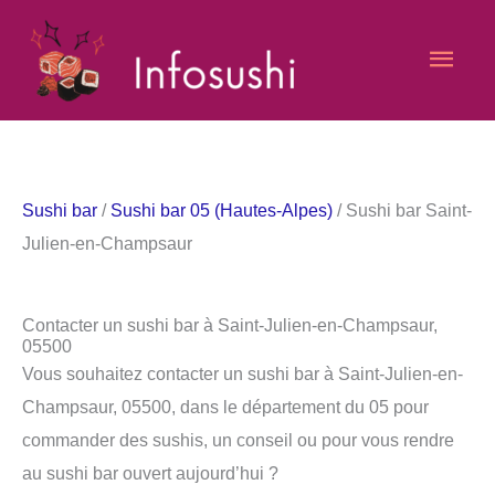
Aller
Men
au
contenu
princ
Sushi bar
/
Sushi bar 05 (Hautes-Alpes)
/ Sushi bar Saint-
Julien-en-Champsaur
Contacter un sushi bar à Saint-Julien-en-Champsaur,
05500
Vous souhaitez contacter un sushi bar à Saint-Julien-en-
Champsaur, 05500, dans le département du 05 pour
commander des sushis, un conseil ou pour vous rendre
au sushi bar ouvert aujourd’hui ?