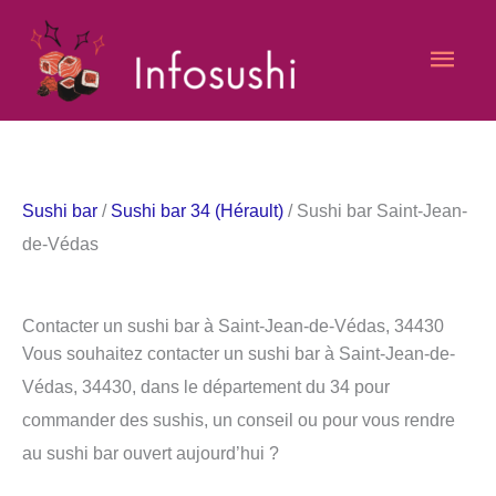
Aller
Men
au
contenu
princ
Sushi bar
/
Sushi bar 34 (Hérault)
/ Sushi bar Saint-Jean-
de-Védas
Contacter un sushi bar à Saint-Jean-de-Védas, 34430
Vous souhaitez contacter un sushi bar à Saint-Jean-de-
Védas, 34430, dans le département du 34 pour
commander des sushis, un conseil ou pour vous rendre
au sushi bar ouvert aujourd’hui ?