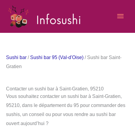
Aller
Men
au
contenu
princ
Sushi bar
/
Sushi bar 95 (Val-d'Oise)
/ Sushi bar Saint-
Gratien
Contacter un sushi bar à Saint-Gratien, 95210
Vous souhaitez contacter un sushi bar à Saint-Gratien,
95210, dans le département du 95 pour commander des
sushis, un conseil ou pour vous rendre au sushi bar
ouvert aujourd’hui ?