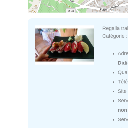
Regalia tra
Catégorie 
Adr
Didi
Quar
Tél
Site
Serv
non
Serv