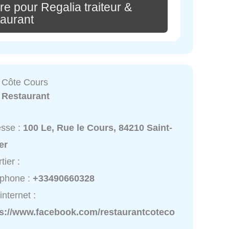
e pour Regalia traiteur &
taurant
 Côte Cours
:
Restaurant
esse :
100 Le, Rue le Cours, 84210 Saint-
er
tier :
éphone :
+33490660328
internet :
ps://www.facebook.com/restaurantcoteco