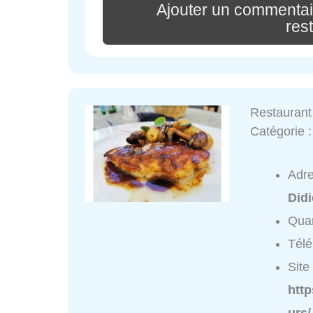
Ajouter un commentair
res
Restaurant
Catégorie 
Adr
Didi
Quar
Tél
Site 
htt