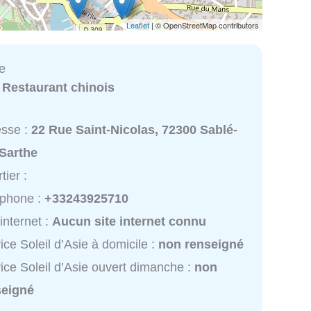
Leaflet
| © OpenStreetMap contributors
ie
:
Restaurant chinois
esse :
22 Rue Saint-Nicolas, 72300 Sablé-
-Sarthe
tier :
éphone :
+33243925710
 internet :
Aucun site internet connu
ice Soleil d’Asie à domicile :
non renseigné
ice Soleil d’Asie ouvert dimanche :
non
seigné