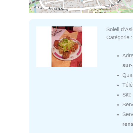
Soleil d’As
Catégorie 
Adr
sur
Quar
Tél
Site
Serv
Serv
ren