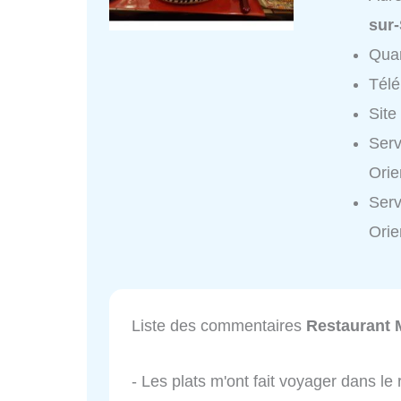
sur
Quar
Tél
Site
Serv
Orie
Serv
Orie
Liste des commentaires
Restaurant M
- Les plats m'ont fait voyager dans l