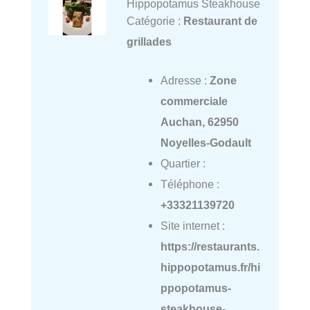
Hippopotamus Steakhouse
Catégorie :
Restaurant de
grillades
Adresse :
Zone
commerciale
Auchan, 62950
Noyelles-Godault
Quartier :
Téléphone :
+33321139720
Site internet :
https://restaurants.
hippopotamus.fr/hi
ppopotamus-
steakhouse-