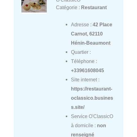
Catégorie :
Restaurant
Adresse :
42 Place
Carnot, 62110
Hénin-Beaumont
Quartier :
Téléphone :
+33961608045
Site internet :
https://restaurant-
oclassico.busines
s.site/
Service O'ClassicO
à domicile :
non
renseigné