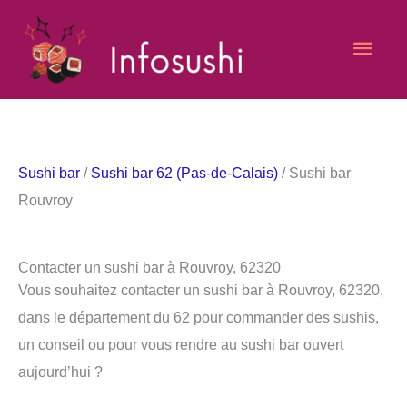
Aller
Men
au
contenu
princ
Sushi bar
/
Sushi bar 62 (Pas-de-Calais)
/ Sushi bar
Rouvroy
Contacter un sushi bar à Rouvroy, 62320
Vous souhaitez contacter un sushi bar à Rouvroy, 62320,
dans le département du 62 pour commander des sushis,
un conseil ou pour vous rendre au sushi bar ouvert
aujourd’hui ?