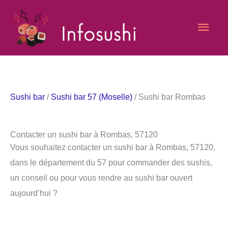
Aller
Men
au
contenu
princ
Sushi bar
/
Sushi bar 57 (Moselle)
/ Sushi bar Rombas
Contacter un sushi bar à Rombas, 57120
Vous souhaitez contacter un sushi bar à Rombas, 57120,
dans le département du 57 pour commander des sushis,
un conseil ou pour vous rendre au sushi bar ouvert
aujourd’hui ?